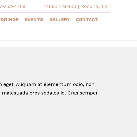
7-253-4769
14860 FM-103 | Nocona, TX
DDINGS
EVENTS
GALLERY
CONTACT
im eget. Aliquam at elementum odio, non
ae malesuada eros sodales id. Cras semper