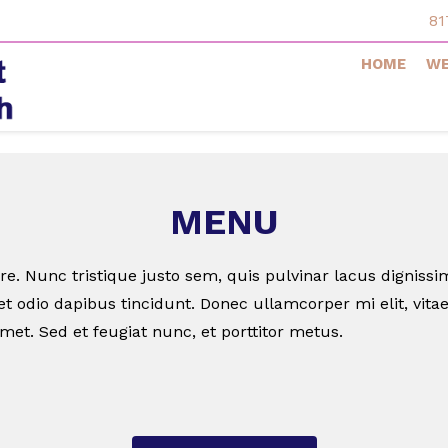
81
HOME
WE
MENU
e. Nunc tristique justo sem, quis pulvinar lacus digniss
t odio dapibus tincidunt. Donec ullamcorper mi elit, vit
amet. Sed et feugiat nunc, et porttitor metus.